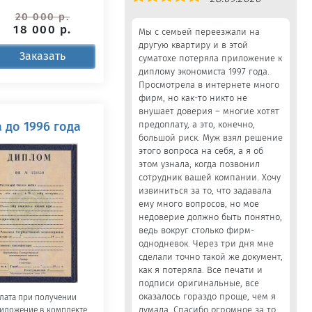
5,0
20 000 р.
18 000 р.
Мы с семьей переезжали на
другую квартиру и в этой
Заказать
суматохе потеряла приложение к
диплому экономиста 1997 года.
Просмотрела в интернете много
фирм, но как-то никто не
внушает доверия – многие хотят
 до 1996 года
предоплату, а это, конечно,
большой риск. Муж взял решение
этого вопроса на себя, а я об
этом узнала, когда позвонил
сотрудник вашей компании. Хочу
извиниться за то, что задавала
ему много вопросов, но мое
недоверие должно быть понятно,
ведь вокруг столько фирм-
однодневок. Через три дня мне
сделали точно такой же документ,
как я потеряла. Все печати и
подписи оригинальные, все
оказалось гораздо проще, чем я
лата при получении
думала. Спасибо огромное за то,
иложение в комплекте