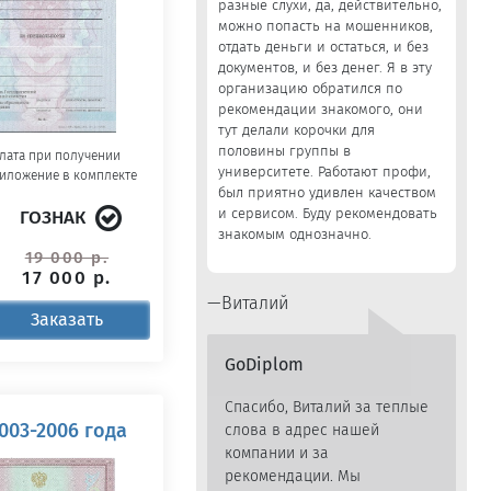
разные слухи, да, действительно,
можно попасть на мошенников,
отдать деньги и остаться, и без
документов, и без денег. Я в эту
организацию обратился по
рекомендации знакомого, они
тут делали корочки для
половины группы в
лата при получении
университете. Работают профи,
иложение в комплекте
был приятно удивлен качеством
и сервисом. Буду рекомендовать
ГОЗНАК
знакомым однозначно.
19 000 р.
17 000 р.
Виталий
Заказать
GoDiplom
Спасибо, Виталий за теплые
003-2006 года
слова в адрес нашей
компании и за
рекомендации. Мы