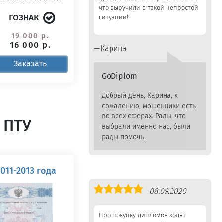
что выручили в такой непростой
ГОЗНАК
ситуации!
19 000 р.
16 000 р.
Карина
Заказать
GoDiplom
Добрый день, Карина, к
сожалению, мошенники есть
во всех сферах. Рады, что
 ПТУ
выбрали именно нас, были
рады помочь.
011-2013 года
Оценка
08.09.2020
5,0
Про покупку дипломов ходят