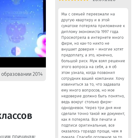
5,0
Мы с семьей переезжали на
другую квартиру и в этой
суматохе потеряла приложение к
диплому экономиста 1997 года.
Просмотрела в интернете много
фирм, но как-то никто не
внушает доверия – многие хотят
предоплату, а это, конечно,
большой риск. Муж взял решение
этого вопроса на себя, а я об
этом узнала, когда позвонил
 образовании 2014
сотрудник вашей компании. Хочу
извиниться за то, что задавала
ему много вопросов, но мое
недоверие должно быть понятно,
ведь вокруг столько фирм-
однодневок. Через три дня мне
классов
сделали точно такой же документ,
как я потеряла. Все печати и
подписи оригинальные, все
оказалось гораздо проще, чем я
ющим причинам:
думала. Спасибо огромное за то,