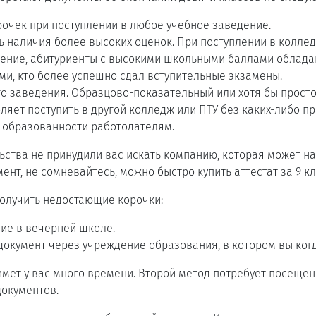
рочек при поступлении в любое учебное заведение.
 наличия более высоких оценок. При поступлении в коллед
дение, абитуриенты с высокими школьными баллами облад
ми, кто более успешно сдал вступительные экзамены.
о заведения. Образцово-показательный или хотя бы прост
оляет поступить в другой колледж или ПТУ без каких-либо п
 образованности работодателям.
ьства не принудили вас искать компанию, которая может н
нт, не сомневайтесь, можно быстро купить аттестат за 9 кла
получить недостающие корочки:
ие в вечерней школе.
документ через учреждение образования, в котором вы когд
мет у вас много времени. Второй метод потребует посеще
документов.