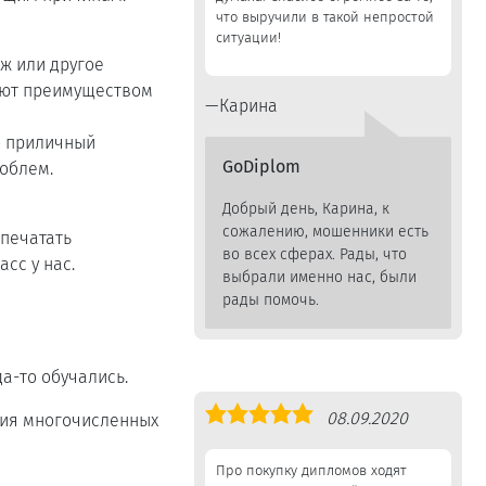
что выручили в такой непростой
ситуации!
ж или другое
ают преимуществом
Карина
о приличный
GoDiplom
роблем.
Добрый день, Карина, к
сожалению, мошенники есть
апечатать
во всех сферах. Рады, что
сс у нас.
выбрали именно нас, были
рады помочь.
а-то обучались.
Оценка
08.09.2020
ния многочисленных
5,0
Про покупку дипломов ходят