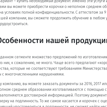
вариант – купить необходимый документ. Именно эти услуги 
нами вы можете приобрести корочки о неполном среднем о
на условиях полной конфиденциальности. С аттестатом за 9 
ашей компании, вы сможете продолжить обучение в любом
рудоустроиться.
Особенности нашей продукци
в данном сегменте множество предложений по изготовлению
з них, к сожалению, не много. Чаще всего предлагают «кор
ства, которые не соответствуют требованиям Министерств
ы с многочисленными нарушениями.
 компанию, вы можете заказать документы за 2016, 2017 ил
еполном среднем образовании изготавливаются с помощью 
 заполняются достоверной информацией. Поэтому документ
ерку на подлинность. То же самое касается и корочек с оц
ивший удостовериться в подлинности, не сможет найти нес