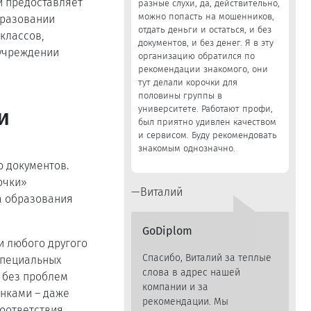
и предоставляет
разные слухи, да, действительно,
можно попасть на мошенников,
бразовании
отдать деньги и остаться, и без
классов,
документов, и без денег. Я в эту
 учреждении
организацию обратился по
рекомендации знакомого, они
тут делали корочки для
половины группы в
университете. Работают профи,
и
был приятно удивлен качеством
и сервисом. Буду рекомендовать
знакомым однозначно.
 документов.
очки»
Виталий
а образования
GoDiplom
и любого другого
Спасибо, Виталий за теплые
специальных
слова в адрес нашей
 без проблем
компании и за
енками – даже
рекомендации. Мы
оответствия.