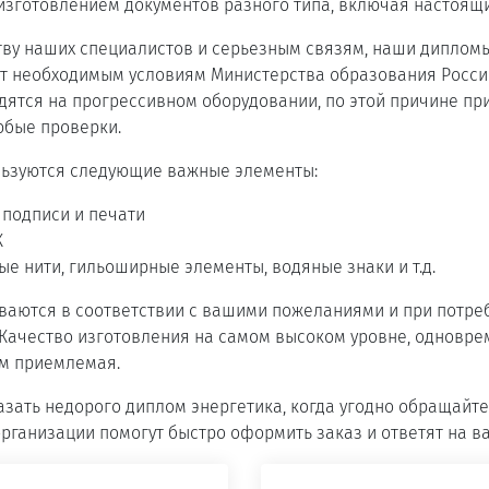
изготовлением документов разного типа, включая настоящ
тву наших специалистов и серьезным связям, наши дипло
ют необходимым условиям Министерства образования Росси
ятся на прогрессивном оборудовании, по этой причине пр
юбые проверки.
льзуются следующие важные элементы:
подписи и печати
К
е нити, гильоширные элементы, водяные знаки и т.д.
аются в соответствии с вашими пожеланиями и при потреб
 Качество изготовления на самом высоком уровне, одновре
ем приемлемая.
казать недорого диплом энергетика, когда угодно обращайте
рганизации помогут быстро оформить заказ и ответят на в