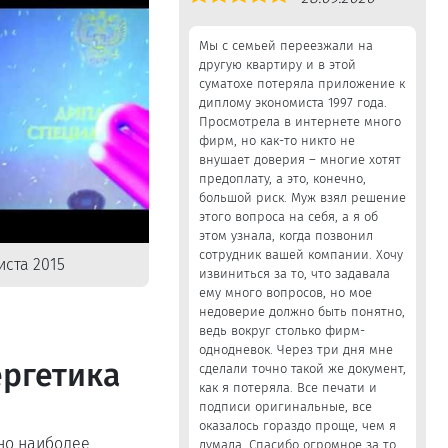
5,0
Мы с семьей переезжали на
другую квартиру и в этой
суматохе потеряла приложение к
диплому экономиста 1997 года.
Просмотрела в интернете много
фирм, но как-то никто не
внушает доверия – многие хотят
предоплату, а это, конечно,
большой риск. Муж взял решение
этого вопроса на себя, а я об
этом узнала, когда позвонил
сотрудник вашей компании. Хочу
ста 2015
извиниться за то, что задавала
ему много вопросов, но мое
недоверие должно быть понятно,
ведь вокруг столько фирм-
однодневок. Через три дня мне
ергетика
сделали точно такой же документ,
как я потеряла. Все печати и
подписи оригинальные, все
оказалось гораздо проще, чем я
но наиболее
думала. Спасибо огромное за то,