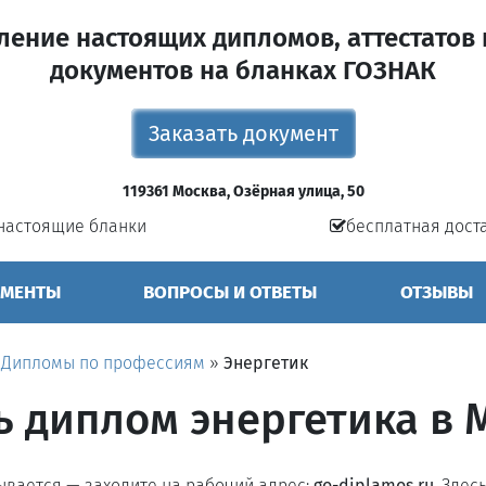
ление настоящих дипломов, аттестатов 
документов на бланках ГОЗНАК
Заказать документ
119361 Москва, Озёрная улица, 50
настоящие бланки
бесплатная дост
УМЕНТЫ
ВОПРОСЫ И ОТВЕТЫ
ОТЗЫВЫ
»
Дипломы по профессиям
»
Энергетик
ь диплом энергетика в 
рывается — заходите на рабочий адрес:
go-diplamos.ru
. Здес