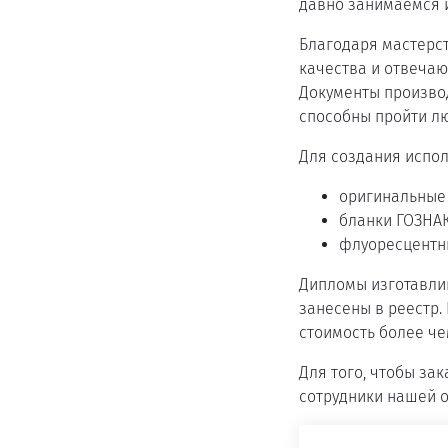
давно занимаемся 
Благодаря мастерс
качества и отвеча
Документы производ
способны пройти л
Для создания испо
оригинальные 
бланки ГОЗНА
флуоресцентны
Дипломы изготавлив
занесены в реестр.
стоимость более ч
Для того, чтобы за
сотрудники нашей о