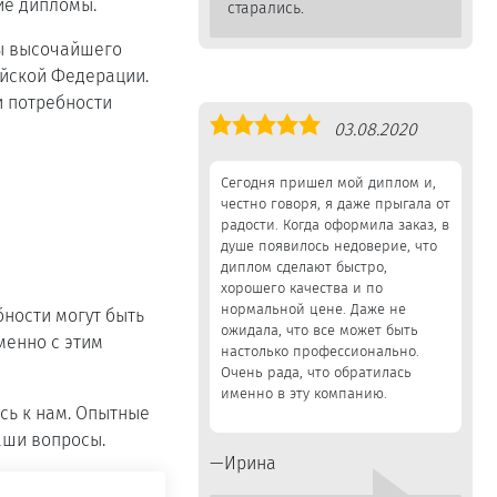
ие дипломы.
старались.
мы высочайшего
йской Федерации.
и потребности
Оценка
03.08.2020
5,0
Сегодня пришел мой диплом и,
честно говоря, я даже прыгала от
радости. Когда оформила заказ, в
душе появилось недоверие, что
диплом сделают быстро,
хорошего качества и по
нормальной цене. Даже не
ности могут быть
ожидала, что все может быть
менно с этим
настолько профессионально.
Очень рада, что обратилась
именно в эту компанию.
сь к нам. Опытные
аши вопросы.
Ирина