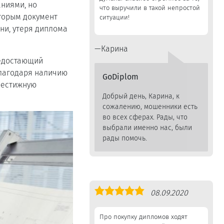
ниями, но
что выручили в такой непростой
оторым документ
ситуации!
ени, утеря диплома
Карина
недостающий
Благодаря наличию
GoDiplom
рестижную
Добрый день, Карина, к
сожалению, мошенники есть
во всех сферах. Рады, что
выбрали именно нас, были
рады помочь.
Оценка
08.09.2020
5,0
Про покупку дипломов ходят