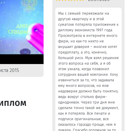
5,0
Мы с семьей переезжали на
другую квартиру и в этой
суматохе потеряла приложение к
диплому экономиста 1997 года.
Просмотрела в интернете много
фирм, но как-то никто не
внушает доверия – многие хотят
предоплату, а это, конечно,
большой риск. Муж взял решение
этого вопроса на себя, а я об
этом узнала, когда позвонил
ста 2015
сотрудник вашей компании. Хочу
извиниться за то, что задавала
ему много вопросов, но мое
недоверие должно быть понятно,
ведь вокруг столько фирм-
диплом
однодневок. Через три дня мне
сделали точно такой же документ,
как я потеряла. Все печати и
подписи оригинальные, все
оказалось гораздо проще, чем я
думала. Спасибо огромное за то,