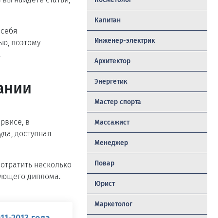
Капитан
 себя
Инженер-электрик
ью, поэтому
.
Архитектор
Энергетик
ании
Мастер спорта
рвисе, в
Массажист
уда, доступная
Менеджер
Повар
потратить несколько
вующего диплома.
Юрист
Маркетолог
11-2013 года