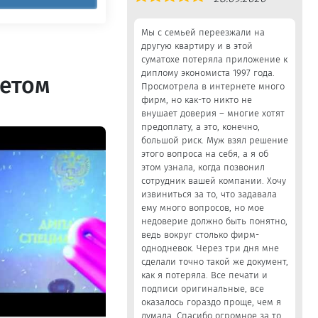
5,0
Мы с семьей переезжали на
другую квартиру и в этой
суматохе потеряла приложение к
диплому экономиста 1997 года.
летом
Просмотрела в интернете много
фирм, но как-то никто не
внушает доверия – многие хотят
предоплату, а это, конечно,
большой риск. Муж взял решение
этого вопроса на себя, а я об
этом узнала, когда позвонил
сотрудник вашей компании. Хочу
извиниться за то, что задавала
ему много вопросов, но мое
недоверие должно быть понятно,
ведь вокруг столько фирм-
однодневок. Через три дня мне
сделали точно такой же документ,
как я потеряла. Все печати и
подписи оригинальные, все
оказалось гораздо проще, чем я
думала. Спасибо огромное за то,