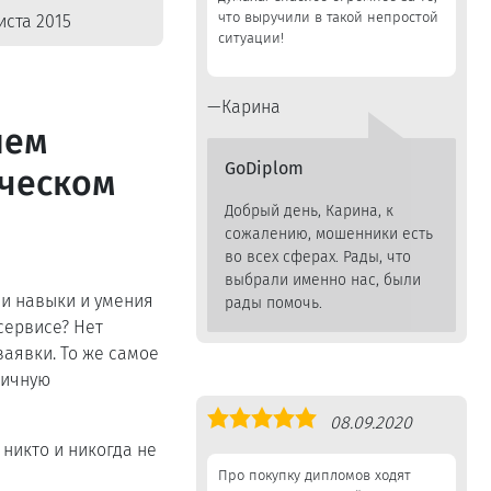
что выручили в такой непростой
ста 2015
ситуации!
Карина
нем
GoDiplom
ческом
Добрый день, Карина, к
сожалению, мошенники есть
во всех сферах. Рады, что
выбрали именно нас, были
и навыки и умения
рады помочь.
сервисе? Нет
аявки. То же самое
личную
Оценка
08.09.2020
5,0
никто и никогда не
Про покупку дипломов ходят