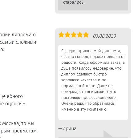
старались.
Оценка
опии диплома о
03.08.2020
5,0
и самый сложный
о:
Сегодня пришел мой диплом и,
честно говоря, я даже прыгала от
радости. Когда оформила заказ, в
душе появилось недоверие, что
диплом сделают быстро,
хорошего качества и по
нормальной цене. Даже не
ожидала, что все может быть
 учебного
настолько профессионально.
ые оценки ―
Очень рада, что обратилась
именно в эту компанию.
 Москва, то мы
Ирина
орым предметам.