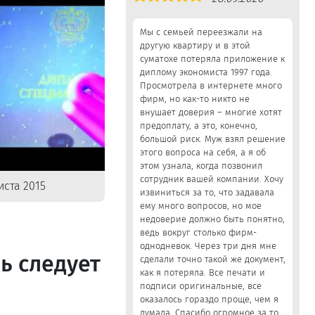
5,0
Мы с семьей переезжали на
другую квартиру и в этой
суматохе потеряла приложение к
диплому экономиста 1997 года.
Просмотрела в интернете много
фирм, но как-то никто не
внушает доверия – многие хотят
предоплату, а это, конечно,
большой риск. Муж взял решение
этого вопроса на себя, а я об
этом узнала, когда позвонил
сотрудник вашей компании. Хочу
ста 2015
извиниться за то, что задавала
ему много вопросов, но мое
недоверие должно быть понятно,
ведь вокруг столько фирм-
однодневок. Через три дня мне
ь следует
сделали точно такой же документ,
как я потеряла. Все печати и
подписи оригинальные, все
оказалось гораздо проще, чем я
думала. Спасибо огромное за то,