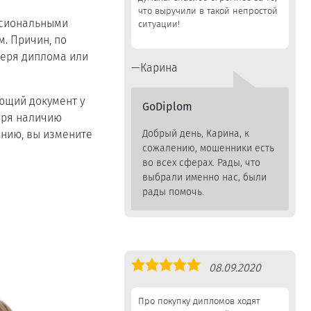
что выручили в такой непростой
ссиональными
ситуации!
. Причин, по
утеря диплома или
Карина
ающий документ у
GoDiplom
даря наличию
анию, вы измените
Добрый день, Карина, к
сожалению, мошенники есть
во всех сферах. Рады, что
выбрали именно нас, были
рады помочь.
Оценка
08.09.2020
5,0
Про покупку дипломов ходят