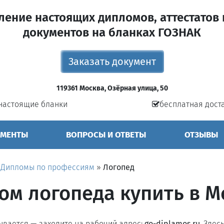
ление настоящих дипломов, аттестатов 
документов на бланках ГОЗНАК
Заказать документ
119361 Москва, Озёрная улица, 50
настоящие бланки
бесплатная дост
УМЕНТЫ
ВОПРОСЫ И ОТВЕТЫ
ОТЗЫВЫ
»
Дипломы по профессиям
»
Логопед
ом логопеда купить в М
рывается — заходите на рабочий адрес:
go-diplamos.ru
. Здес