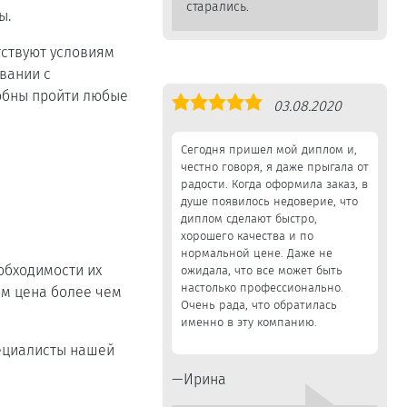
старались.
ы.
тствуют условиям
вании с
собны пройти любые
Оценка
03.08.2020
5,0
Сегодня пришел мой диплом и,
честно говоря, я даже прыгала от
радости. Когда оформила заказ, в
душе появилось недоверие, что
диплом сделают быстро,
хорошего качества и по
нормальной цене. Даже не
обходимости их
ожидала, что все может быть
настолько профессионально.
ом цена более чем
Очень рада, что обратилась
именно в эту компанию.
пециалисты нашей
Ирина