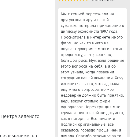
5,0
Мы с семьей переезжали на
другую квартиру и в этой
суматохе потеряла приложение к
диплому экономиста 1997 года.
Просмотрела в интернете много
фирм, но как-то никто не
внушает доверия – многие хотят
предоплату, а это, конечно,
большой риск. Муж взял решение
этого вопроса на себя, а я об
этом узнала, когда позвонил
сотрудник вашей компании. Хочу
извиниться за то, что задавала
ему много вопросов, но мое
недоверие должно быть понятно,
ведь вокруг столько фирм-
однодневок. Через три дня мне
сделали точно такой же документ,
в центре зеленого
как я потеряла. Все печати и
подписи оригинальные, все
оказалось гораздо проще, чем я
 излучением, на
думала. Спасибо огромное за то,