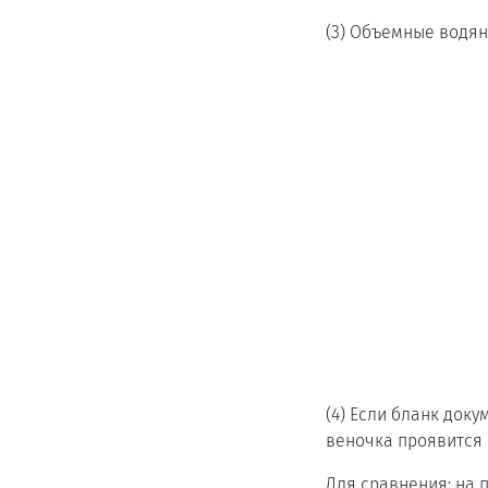
(3) Объемные водян
(4) Если бланк док
веночка проявится 
Для сравнения: на 