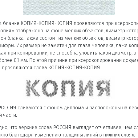
 на бланке КОПИЯ-КОПИЯ-КОПИЯ проявляются при ксерокоп
копия» отображено на фоне мелких объектов, диаметр кот
 фон бланка также состоит из мелких объектов, диаметр кот
ифры. Их размер не заметен для глаза человека, даже ко
мая при копировании, не способна уловить такой диаметр, 
олее 0,1 мм. По этой причине при ксерокопировании докуме
и проявляются слова КОПИЯ-КОПИЯ-КОПИЯ.
 РОССИЯ сливаются с фоном диплома и расположены на лев
й части.
но, что верхние слова РОССИЯ выглядят отчетливее, чем 
жно благодаря изменению толщины линий в нижних слоях.