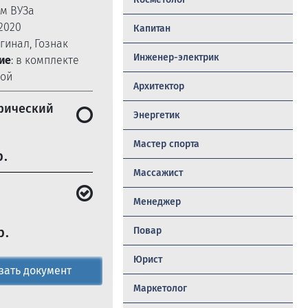
ом ВУЗа
-2020
Капитан
игинал, Гознак
Инженер-электрик
ие
: в комплекте
бой
Архитектор
фический
Энергетик
Мастер спорта
р.
Массажист
Менеджер
р.
Повар
Юрист
зать документ
Маркетолог