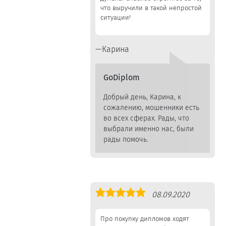
что выручили в такой непростой
ситуации!
Карина
GoDiplom
Добрый день, Карина, к
сожалению, мошенники есть
во всех сферах. Рады, что
выбрали именно нас, были
рады помочь.
Оценка
08.09.2020
5,0
Про покупку дипломов ходят