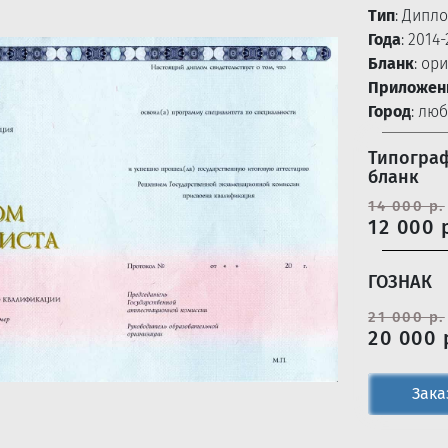
Тип
: Дипл
Года
: 2014
Бланк
: ор
Приложен
Город
: лю
Типогра
бланк
14 000 р.
12 000 
ГОЗНАК
21 000 р.
20 000 
Зака