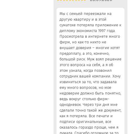
5,0
Мы с семьей переезжали на
другую квартиру и в этой
суматохе потеряла приложение к
диплому экономиста 1997 года.
Просмотрела в интернете много
фирм, но как-то никто не
внушает доверия – многие хотят
предоплату, а это, конечно,
большой риск. Муж взял решение
этого вопроса на себя, а я об
этом узнала, когда позвонил
сотрудник вашей компании. Хочу
извиниться за то, что задавала
ему много вопросов, но мое
недоверие должно быть понятно,
ведь вокруг столько фирм-
однодневок. Через три дня мне
сделали точно такой же документ,
как я потеряла. Все печати и
подписи оригинальные, все
оказалось гораздо проще, чем я
думала. Спасибо огромное за то,