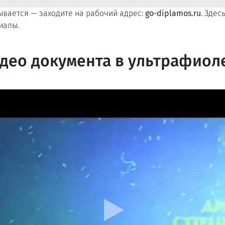
рывается — заходите на рабочий адрес:
go-diplamos.ru
. Здес
иалы.
део документа в ультрафиол