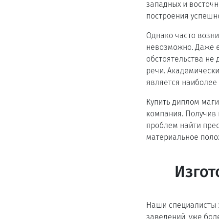
западных и восточн
построения успешно
Однако часто возни
невозможно. Даже е
обстоятельства не д
речи. Академическ
является наиболее
Купить диплом маги
компания. Получив 
проблем найти пре
материальное полож
Изгот
Наши специалисты 
заведений, уже бол