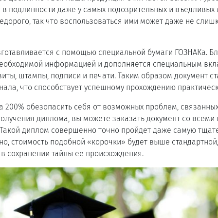
в подлинности даже у самых подозрительных и въедливых 
недорого, так что воспользоваться ими может даже не слиш
готавливается с помощью специальной бумаги ГОЗНАКа. Бл
необходимой информацией и дополняется специальным вк
ты, штампы, подписи и печати. Таким образом документ с
нала, что способствует успешному прохождению практичес
на 200% обезопасить себя от возможных проблем, связанных
получения диплома, вы можете заказать документ со всем
 Такой диплом совершенно точно пройдет даже самую тщат
но, стоимость подобной «корочки» будет выше стандартной,
в сохранении тайны ее происхождения.