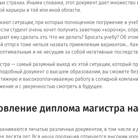
ых странах. Иными словами, этот документ дает множество
й карьеры в той или иной области.
кают ситуации, при которых полноценное погружение в уче
сли студент очень хочет получить заветную «корочку», оп
ают ему сделать это. Что же делать? Бросать учебу? Об это
ий отпуск тоже нельзя назвать приемлемым вариантом… Ка
 оптимальным и не несущим за собой негативные последст
стра — самый разумный выход из этой ситуации, который п
подобный документ о высшем образовании, вы сможете без
стижную и высокооплачиваемую работу в солидной компани
ение и с уверенностью смотреть в будущее.
овление диплома магистра на
занимаются печатью различных документов, в том числе и
ее десяти лет. Вся наша продукция отличается высоким уро