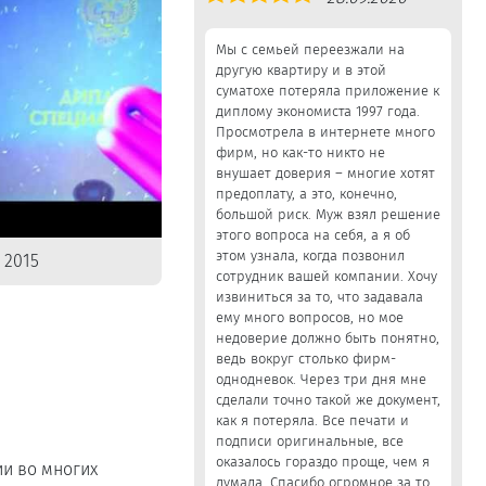
5,0
Мы с семьей переезжали на
другую квартиру и в этой
суматохе потеряла приложение к
диплому экономиста 1997 года.
Просмотрела в интернете много
фирм, но как-то никто не
внушает доверия – многие хотят
предоплату, а это, конечно,
большой риск. Муж взял решение
этого вопроса на себя, а я об
этом узнала, когда позвонил
 2015
сотрудник вашей компании. Хочу
извиниться за то, что задавала
ему много вопросов, но мое
недоверие должно быть понятно,
ведь вокруг столько фирм-
однодневок. Через три дня мне
сделали точно такой же документ,
как я потеряла. Все печати и
подписи оригинальные, все
оказалось гораздо проще, чем я
ии во многих
думала. Спасибо огромное за то,