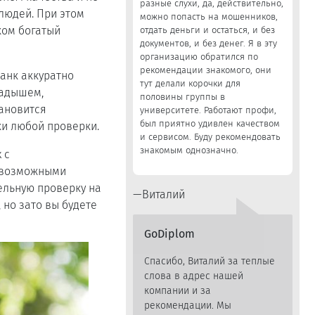
разные слухи, да, действительно,
людей. При этом
можно попасть на мошенников,
ком богатый
отдать деньги и остаться, и без
документов, и без денег. Я в эту
организацию обратился по
рекомендации знакомого, они
анк аккуратно
тут делали корочки для
ладышем,
половины группы в
тановится
университете. Работают профи,
был приятно удивлен качеством
ки любой проверки.
и сервисом. Буду рекомендовать
знакомым однозначно.
 с
и возможными
ельную проверку на
Виталий
 но зато вы будете
GoDiplom
Спасибо, Виталий за теплые
слова в адрес нашей
компании и за
рекомендации. Мы