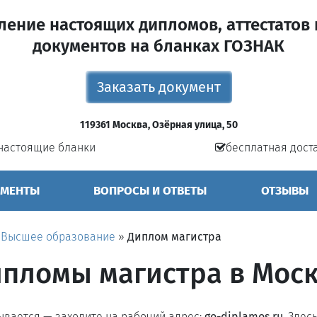
ление настоящих дипломов, аттестатов 
документов на бланках ГОЗНАК
Заказать документ
119361 Москва, Озёрная улица, 50
настоящие бланки
бесплатная дост
УМЕНТЫ
ВОПРОСЫ И ОТВЕТЫ
ОТЗЫВЫ
»
Высшее образование
»
Диплом магистра
пломы магистра в Мос
рывается — заходите на рабочий адрес:
go-diplamos.ru
. Здес