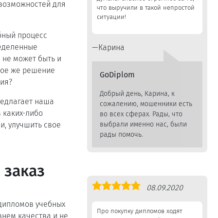
 возможностей для
что выручили в такой непростой
ситуации!
бный процесс
ределенные
Карина
м не может быть и
кое же решение
GoDiplom
вия?
Добрый день, Карина, к
редлагает наша
сожалению, мошенники есть
 каких-либо
во всех сферах. Рады, что
выбрали именно нас, были
и, улучшить свое
рады помочь.
 заказ
Оценка
08.09.2020
5,0
 дипломов учебных
Про покупку дипломов ходят
внем качества и не