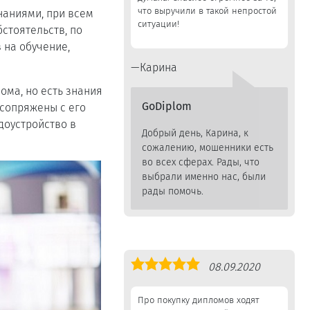
что выручили в такой непростой
наниями, при всем
ситуации!
стоятельств, по
 на обучение,
Карина
ома, но есть знания
GoDiplom
 сопряжены с его
доустройство в
Добрый день, Карина, к
сожалению, мошенники есть
во всех сферах. Рады, что
выбрали именно нас, были
рады помочь.
Оценка
08.09.2020
5,0
Про покупку дипломов ходят