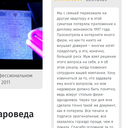
5,0
Мы с семьей переезжали на
другую квартиру и в этой
суматохе потеряла приложение к
диплому экономиста 1997 года.
Просмотрела в интернете много
фирм, но как-то никто не
внушает доверия – многие хотят
предоплату, а это, конечно,
большой риск. Муж взял решение
этого вопроса на себя, а я об
этом узнала, когда позвонил
сотрудник вашей компании. Хочу
офессиональном
извиниться за то, что задавала
 2011
ему много вопросов, но мое
недоверие должно быть понятно,
ведь вокруг столько фирм-
однодневок. Через три дня мне
сделали точно такой же документ,
вароведа
как я потеряла. Все печати и
подписи оригинальные, все
оказалось гораздо проще, чем я
думала. Спасибо огромное за то,