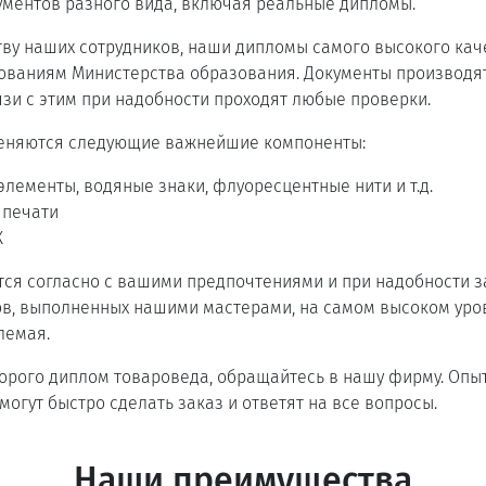
ументов разного вида, включая реальные дипломы.
ву наших сотрудников, наши дипломы самого высокого кач
бованиям Министерства образования. Документы производя
язи с этим при надобности проходят любые проверки.
еняются следующие важнейшие компоненты:
лементы, водяные знаки, флуоресцентные нити и т.д.
 печати
К
я согласно с вашими предпочтениями и при надобности за
в, выполненных нашими мастерами, на самом высоком уров
лемая.
дорого диплом товароведа, обращайтесь в нашу фирму. Оп
огут быстро сделать заказ и ответят на все вопросы.
Наши преимущества