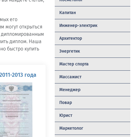
Капитан
мых его
Инженер-электрик
им могут открыться
ть дипломированным
Архитектор
пить диплом. Наша
но быстро купить
Энергетик
Мастер спорта
011-2013 года
Массажист
Менеджер
Повар
Юрист
Маркетолог