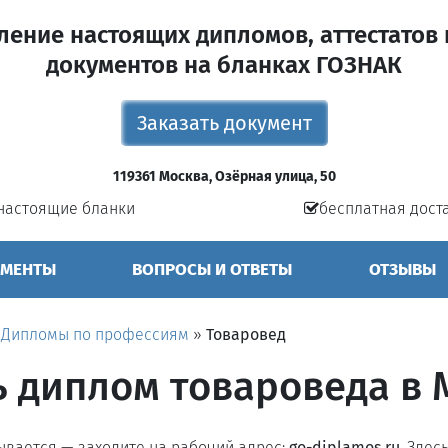
ление настоящих дипломов, аттестатов 
документов на бланках ГОЗНАК
Заказать документ
119361 Москва, Озёрная улица, 50
настоящие бланки
бесплатная дост
УМЕНТЫ
ВОПРОСЫ И ОТВЕТЫ
ОТЗЫВЫ
»
Дипломы по профессиям
»
Товаровед
ь диплом товароведа в 
рывается — заходите на рабочий адрес:
go-diplamos.ru
. Здес