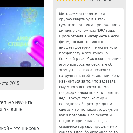
5,0
Мы с семьей переезжали на
другую квартиру и в этой
суматохе потеряла приложение к
диплому экономиста 1997 года.
Просмотрела в интернете много
фирм, но как-то никто не
внушает доверия – многие хотят
предоплату, а это, конечно,
большой риск. Муж взял решение
этого вопроса на себя, а я об
этом узнала, когда позвонил
сотрудник вашей компании. Хочу
извиниться за то, что задавала
ста 2015
ему много вопросов, но мое
недоверие должно быть понятно,
ведь вокруг столько фирм-
тельно изучить
однодневок. Через три дня мне
те вы лишь
сделали точно такой же документ,
как я потеряла. Все печати и
подписи оригинальные, все
оказалось гораздо проще, чем я
икой – это широко
думала. Спасибо огромное за то,