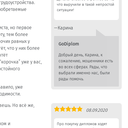
трудоустройства.
что выручили в такой непростой
риобретаемые
ситуации!
ста, но первое
Карина
ту, тем более
очих равных у
GoDiplom
т, что у них более
чтёт
Добрый день, Карина, к
сожалению, мошенники есть
корочка” уже у вас,
во всех сферах. Рады, что
остойного
выбрали именно нас, были
рады помочь.
равило, уже
ходимости.
аешь. Но всё же,
Оценка
08.09.2020
5,0
лом и
Про покупку дипломов ходят