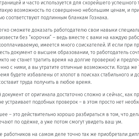
границей и часто используется для скорейшего успешного 
 такую возможность по совершенно небольшим ценам, и п
ью соответствуют подлинным бланкам Гознака.
гко сможете доказать работодателю свои навыки специали
извести без “корочки” – ведь вместе с вами на каждую рабо
ооплачиваемую, имеется много соискателей. И если при пр
есть документ о высшем образовании, то работодатель сочтё
икто не станет тратить время на долгие проверки) и предпо
но с ними, а вы утратите отличные возможности. Когда же “
емя будете избавлены от хлопот в поисках стабильного и д
составит труда получить в любое время.
 документ от оригинала достаточно сложно и сейчас, как п
не устраивает подобных проверок – в этом просто нет необ
шее – это действительно хорошо разбираться в том, что дел
ечают по одёжке, а уже потом смогут увидеть ваш ум.
е работников на самом деле точно так же приобретали дип