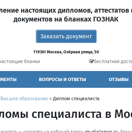
ление настоящих дипломов, аттестатов 
документов на бланках ГОЗНАК
Заказать документ
119361 Москва, Озёрная улица, 50
настоящие бланки
бесплатная дост
УМЕНТЫ
ВОПРОСЫ И ОТВЕТЫ
ОТЗЫВЫ
»
Высшее образование
»
Диплом специалиста
ломы специалиста в Мо
рывается — заходите на рабочий адрес:
go-diplamos.ru
. Здес