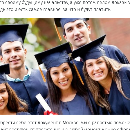
о своему будущему начальству, а уже потом делом доказыв
дь это и есть самое главное, за что и будут платить.
обрести себе этот документ в Москве, мы с радостью поможе
айт доступен круглосуточно и в любой момент можно оформ