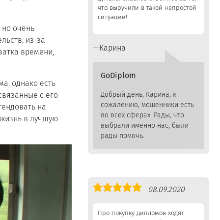
что выручили в такой непростой
ситуации!
 но очень
льств, из-за
Карина
ватка времени,
GoDiplom
ма, однако есть
связанные с его
Добрый день, Карина, к
сожалению, мошенники есть
тендовать на
во всех сферах. Рады, что
 жизнь в лучшую
выбрали именно нас, были
рады помочь.
Оценка
08.09.2020
5,0
Про покупку дипломов ходят