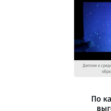
Диплом о сред
обра
По к
выг