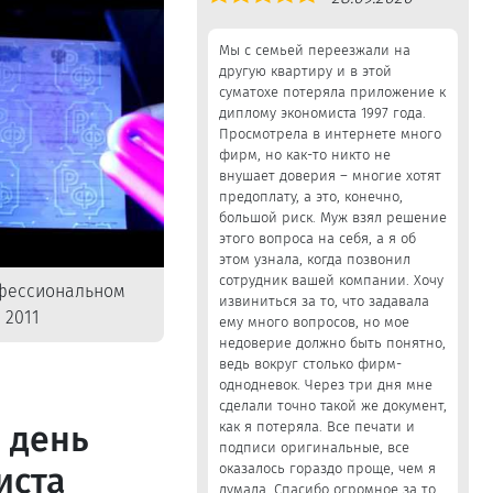
5,0
Мы с семьей переезжали на
другую квартиру и в этой
суматохе потеряла приложение к
диплому экономиста 1997 года.
Просмотрела в интернете много
фирм, но как-то никто не
внушает доверия – многие хотят
предоплату, а это, конечно,
большой риск. Муж взял решение
этого вопроса на себя, а я об
этом узнала, когда позвонил
сотрудник вашей компании. Хочу
офессиональном
извиниться за то, что задавала
 2011
ему много вопросов, но мое
недоверие должно быть понятно,
ведь вокруг столько фирм-
однодневок. Через три дня мне
сделали точно такой же документ,
 день
как я потеряла. Все печати и
подписи оригинальные, все
иста
оказалось гораздо проще, чем я
думала. Спасибо огромное за то,