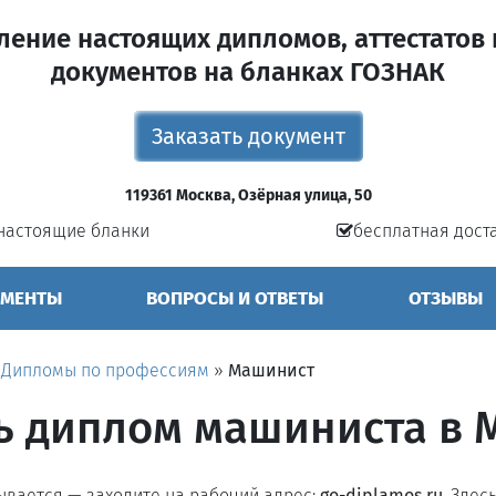
ление настоящих дипломов, аттестатов 
документов на бланках ГОЗНАК
Заказать документ
119361 Москва, Озёрная улица, 50
настоящие бланки
бесплатная дост
УМЕНТЫ
ВОПРОСЫ И ОТВЕТЫ
ОТЗЫВЫ
»
Дипломы по профессиям
»
Машинист
ь диплом машиниста в 
рывается — заходите на рабочий адрес:
go-diplamos.ru
. Здес