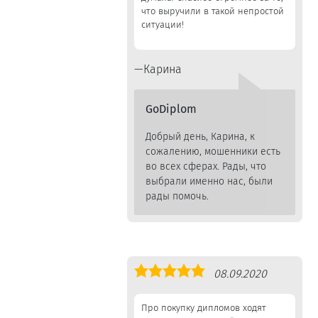
что выручили в такой непростой
ситуации!
Карина
GoDiplom
Добрый день, Карина, к
сожалению, мошенники есть
во всех сферах. Рады, что
выбрали именно нас, были
рады помочь.
Оценка
08.09.2020
5,0
Про покупку дипломов ходят