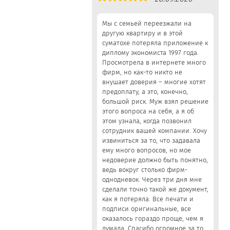
5,0
Мы с семьей переезжали на
другую квартиру и в этой
суматохе потеряла приложение к
диплому экономиста 1997 года.
Просмотрела в интернете много
фирм, но как-то никто не
внушает доверия – многие хотят
предоплату, а это, конечно,
большой риск. Муж взял решение
этого вопроса на себя, а я об
этом узнала, когда позвонил
сотрудник вашей компании. Хочу
извиниться за то, что задавала
ему много вопросов, но мое
недоверие должно быть понятно,
ведь вокруг столько фирм-
однодневок. Через три дня мне
сделали точно такой же документ,
как я потеряла. Все печати и
подписи оригинальные, все
оказалось гораздо проще, чем я
думала. Спасибо огромное за то,