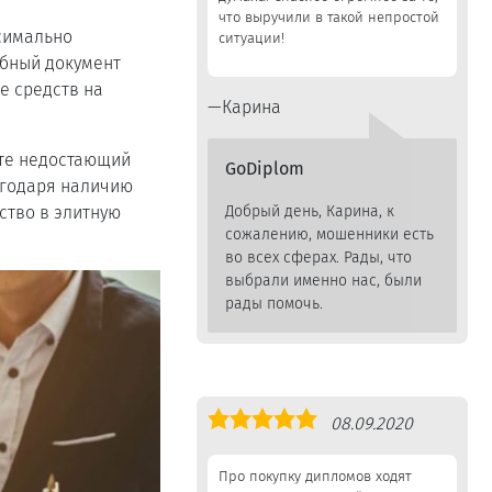
что выручили в такой непростой
симально
ситуации!
обный документ
е средств на
Карина
ите недостающий
GoDiplom
лагодаря наличию
ство в элитную
Добрый день, Карина, к
сожалению, мошенники есть
во всех сферах. Рады, что
выбрали именно нас, были
рады помочь.
Оценка
08.09.2020
5,0
Про покупку дипломов ходят