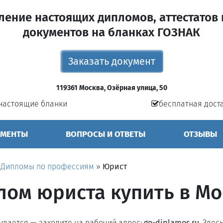
ление настоящих дипломов, аттестатов 
документов на бланках ГОЗНАК
Заказать документ
119361 Москва, Озёрная улица, 50
настоящие бланки
бесплатная дост
УМЕНТЫ
ВОПРОСЫ И ОТВЕТЫ
ОТЗЫВЫ
»
Дипломы по профессиям
»
Юрист
лом юриста купить в Мо
рывается — заходите на рабочий адрес:
go-diplamos.ru
. Здес