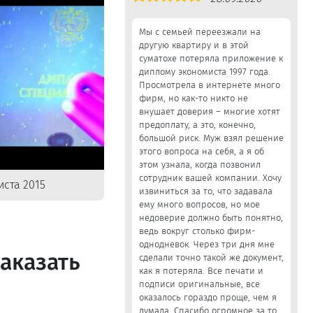
5,0
Мы с семьей переезжали на
другую квартиру и в этой
суматохе потеряла приложение к
диплому экономиста 1997 года.
Просмотрела в интернете много
фирм, но как-то никто не
внушает доверия – многие хотят
предоплату, а это, конечно,
большой риск. Муж взял решение
этого вопроса на себя, а я об
этом узнала, когда позвонил
сотрудник вашей компании. Хочу
ста 2015
извиниться за то, что задавала
ему много вопросов, но мое
недоверие должно быть понятно,
ведь вокруг столько фирм-
однодневок. Через три дня мне
аказать
сделали точно такой же документ,
как я потеряла. Все печати и
подписи оригинальные, все
оказалось гораздо проще, чем я
думала. Спасибо огромное за то,