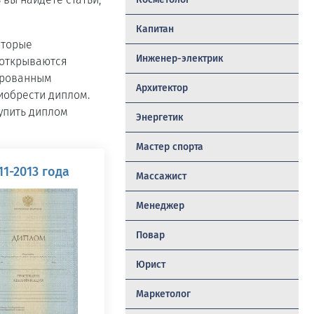
Капитан
оторые
Инженер-электрик
 открываются
мированным
Архитектор
иобрести диплом.
упить диплом
Энергетик
Мастер спорта
1-2013 года
Массажист
Менеджер
Повар
Юрист
Маркетолог